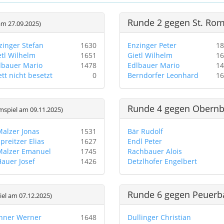
Runde 2 gegen St. Ro
m 27.09.2025)
zinger Stefan
1630
Enzinger Peter
18
etl Wilhelm
1651
Gietl Wilhelm
16
lbauer Mario
1478
Edlbauer Mario
14
ett nicht besetzt
0
Berndorfer Leonhard
16
Runde 4 gegen Obernb
spiel am 09.11.2025)
Malzer Jonas
1531
Bär Rudolf
preitzer Elias
1627
Endl Peter
Malzer Emanuel
1745
Rachbauer Alois
auer Josef
1426
Detzlhofer Engelbert
Runde 6 gegen Peuerb
el am 07.12.2025)
unner Werner
1648
Dullinger Christian