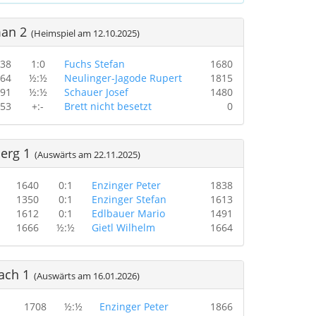
man 2
(Heimspiel am 12.10.2025)
38
1:0
Fuchs Stefan
1680
64
½:½
Neulinger-Jagode Rupert
1815
91
½:½
Schauer Josef
1480
53
+:-
Brett nicht besetzt
0
erg 1
(Auswärts am 22.11.2025)
1640
0:1
Enzinger Peter
1838
1350
0:1
Enzinger Stefan
1613
1612
0:1
Edlbauer Mario
1491
1666
½:½
Gietl Wilhelm
1664
ach 1
(Auswärts am 16.01.2026)
1708
½:½
Enzinger Peter
1866