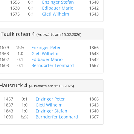
1556
0:1
Enzinger Stefan
1640
1530
0:1
Edlbauer Mario
1542
1575
0:1
Gietl Wilhelm
1643
Taufkirchen 4
(Auswärts am 15.02.2026)
1679
½:½
Enzinger Peter
1866
1363
1:0
Gietl Wilhelm
1643
1602
0:1
Edlbauer Mario
1542
1603
0:1
Berndorfer Leonhard
1667
Hausruck 4
(Auswärts am 15.03.2026)
1457
0:1
Enzinger Peter
1866
1837
1:0
Gietl Wilhelm
1643
1843
1:0
Enzinger Stefan
1640
1690
½:½
Berndorfer Leonhard
1667