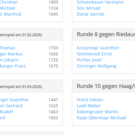
Christian
1809
Schoenbauer Hermann
Michael
1724
Silic Mirsad
r Manfred
1695
Ebner Gernot
Runde 8 gegen Riedau/
imspiel am 01.02.2026)
 Thomas
1703
Kreuzmayr Guenther
ger Markus
1666
Nimmervoll Ernst
er Johann
1725
Pichler Josef
berger Franz
1675
Zeininger Wolfgang
Runde 10 gegen Haag/
imspiel am 01.03.2026)
nger Guenther
1441
Pretzl Fabian
er Gerhard
1625
Loeb Walter
 Rudolf
1463
Rabengruber Martin
ard
1652
Raab-Obermayr Michael