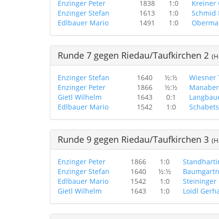
Enzinger Peter
1838
1:0
Kreiner 
Enzinger Stefan
1613
1:0
Schmid 
Edlbauer Mario
1491
1:0
Obermai
Runde 7 gegen Riedau/Taufkirchen 2
(He
Enzinger Stefan
1640
½:½
Wiesner
Enzinger Peter
1866
½:½
Manaber
Gietl Wilhelm
1643
0:1
Langbau
Edlbauer Mario
1542
1:0
Schabets
Runde 9 gegen Riedau/Taufkirchen 3
(He
Enzinger Peter
1866
1:0
Standharti
Enzinger Stefan
1640
½:½
Baumgartn
Edlbauer Mario
1542
1:0
Steininger
Gietl Wilhelm
1643
1:0
Loidl Gerh