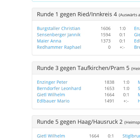
Runde 1 gegen Ried/Innkreis 4
(Auswärts a
Burgstaller Christian
1606
1:0
En
Sensenberger Jannik
1594
0:1
Gi
Maier Anna
1373
0:1
Ed
Redhammer Raphael
0
+:-
Br
Runde 3 gegen Taufkirchen/Pram 5
(Heim
Enzinger Peter
1838
1:0
Berndorfer Leonhard
1653
1:0
S
Gietl Wilhelm
1664
0:1
Edlbauer Mario
1491
+:-
H
Runde 5 gegen Haag/Hausruck 2
(Heimspi
Gietl Wilhelm
1664
0:1
Stiglbr