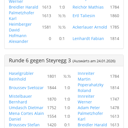
Werner
Breidler Harald
1613
1:0
Reichör Mathias
1784
Palmetzhofer
1613
½:½
Ertl Taliesin
1860
Karl
Heimberger
1581
½:½
Ackerlauer Arnold
1785
David
Hofmann
0
0:1
Lenhardt Fabian
1814
Alexander
Runde 6 gegen Steyregg 3
(Auswärts am 24.01.2026)
Haselgrübler
Innreiter
1801
½:½
1784
Reinhold
Martin
Poperahatzky
Broussev Svetozar
1844
1:0
1814
Roland
Mistelbauer
Innreiter
1870
1:0
1747
Bernhard
Werner
Umdasch Dietmar
1752
1:0
Adam Peter
1478
Mena Cortes Alain
Palmetzhofer
1554
1:0
1613
Daniel
Karl
Broussev Stefan
1420
0:1
Breidler Harald
1613