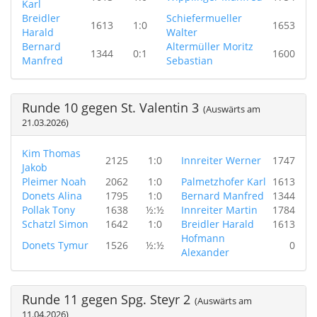
Karl
Breidler
Schiefermueller
1613
1:0
1653
Harald
Walter
Bernard
Altermüller Moritz
1344
0:1
1600
Manfred
Sebastian
Runde 10 gegen St. Valentin 3
(Auswärts am
21.03.2026)
Kim Thomas
2125
1:0
Innreiter Werner
1747
Jakob
Pleimer Noah
2062
1:0
Palmetzhofer Karl
1613
Donets Alina
1795
1:0
Bernard Manfred
1344
Pollak Tony
1638
½:½
Innreiter Martin
1784
Schatzl Simon
1642
1:0
Breidler Harald
1613
Hofmann
Donets Tymur
1526
½:½
0
Alexander
Runde 11 gegen Spg. Steyr 2
(Auswärts am
11.04.2026)