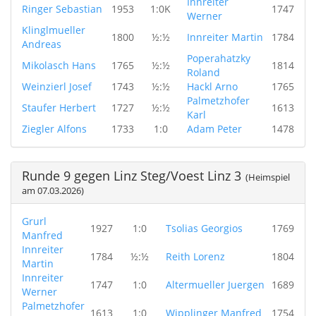
Innreiter
Ringer Sebastian
1953
1:0K
1747
Werner
Klinglmueller
1800
½:½
Innreiter Martin
1784
Andreas
Poperahatzky
Mikolasch Hans
1765
½:½
1814
Roland
Weinzierl Josef
1743
½:½
Hackl Arno
1765
Palmetzhofer
Staufer Herbert
1727
½:½
1613
Karl
Ziegler Alfons
1733
1:0
Adam Peter
1478
Runde 9 gegen Linz Steg/Voest Linz 3
(Heimspiel
am 07.03.2026)
Grurl
1927
1:0
Tsolias Georgios
1769
Manfred
Innreiter
1784
½:½
Reith Lorenz
1804
Martin
Innreiter
1747
1:0
Altermueller Juergen
1689
Werner
Palmetzhofer
1613
1:0
Wipplinger Manfred
1754