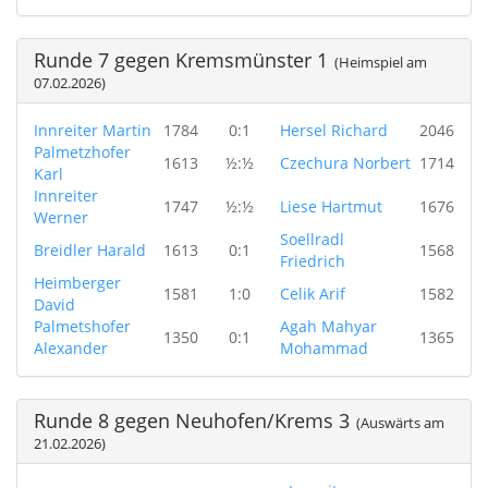
Runde 7 gegen Kremsmünster 1
(Heimspiel am
07.02.2026)
Innreiter Martin
1784
0:1
Hersel Richard
2046
Palmetzhofer
1613
½:½
Czechura Norbert
1714
Karl
Innreiter
1747
½:½
Liese Hartmut
1676
Werner
Soellradl
Breidler Harald
1613
0:1
1568
Friedrich
Heimberger
1581
1:0
Celik Arif
1582
David
Palmetshofer
Agah Mahyar
1350
0:1
1365
Alexander
Mohammad
Runde 8 gegen Neuhofen/Krems 3
(Auswärts am
21.02.2026)