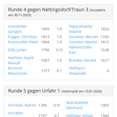
Runde 4 gegen Nettingsdorf/Traun 3
(Auswärts
am 30.11.2025)
Itzenthaler
Poperahatzky
1909
1:0
1824
Juergen
Roland
Fugger Christian
1813
1:0
Innreiter Werner
1743
Freimueller Peter
1894
1:0
Innreiter Martin
1815
Palmetzhofer
Dilly Julian
1796
½:½
1628
Karl
Hashme Sayed
1687
1:0
Breidler Harald
1627
Masud
Brunner
Hofmann
1377
0:1
0
Maximilian
Alexander
Runde 5 gegen Urfahr 1
(Heimspiel am 10.01.2026)
Brandstetter
Innreiter Martin
1784
½:½
1902
Reinhard
Innreiter
1747
0:1
Fellmayr Simon
1943