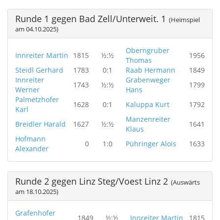
Runde 1 gegen Bad Zell/Unterweit. 1
(Heimspiel
am 04.10.2025)
Oberngruber
Innreiter Martin
1815
½:½
1956
Thomas
Steidl Gerhard
1783
0:1
Raab Hermann
1849
Innreiter
Grabenweger
1743
½:½
1799
Werner
Hans
Palmetzhofer
1628
0:1
Kaluppa Kurt
1792
Karl
Manzenreiter
Breidler Harald
1627
½:½
1641
Klaus
Hofmann
0
1:0
Pühringer Alois
1633
Alexander
Runde 2 gegen Linz Steg/Voest Linz 2
(Auswärts
am 18.10.2025)
Grafenhofer
1849
½:½
Innreiter Martin
1815