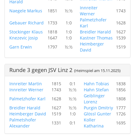
Harald
Innreiter
Naegele Markus
1851
½:½
1743
Werner
Palmetzhofer
Gebauer Richard
1733
1:0
1628
Karl
Stockinger Klaus
1818
1:0
Breidler Harald
1627
Knezevic Josip
1647
1:0
Kastner Thomas
1539
Heimberger
Garn Erwin
1797
½:½
1519
David
Runde 3 gegen JSV Linz 2
(Heimspiel am 15.11.2025)
Innreiter Martin
1815
0:1
Hahn Tobias
1838
Innreiter Werner
1743
½:½
Hahn Stefan
1856
Geiblinger
Palmetzhofer Karl
1628
½:½
1808
Lorenz
Breidler Harald
1627
½:½
Purgin Dmitriy
1777
Heimberger David
1519
1:0
Glössl Gunter
1726
Palmetshofer
Koller
1331
0:1
1695
Alexander
Katharina