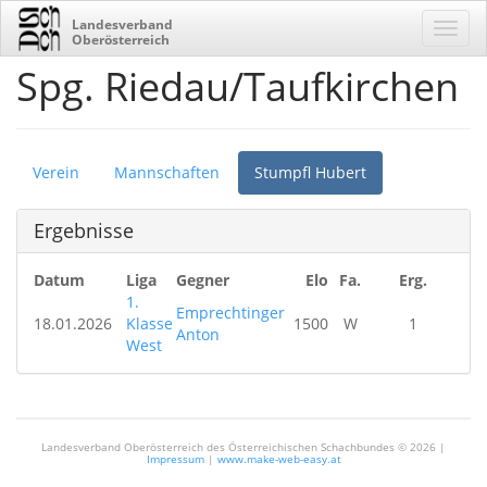
Landesverband
Oberösterreich
Spg. Riedau/Taufkirchen
Verein
Mannschaften
Stumpfl Hubert
Ergebnisse
Datum
Liga
Gegner
Elo
Fa.
Erg.
1.
Emprechtinger
18.01.2026
Klasse
1500
W
1
Anton
West
Landesverband Oberösterreich des Österreichischen Schachbundes ©
2026 |
Impressum
|
www.make-web-easy.at