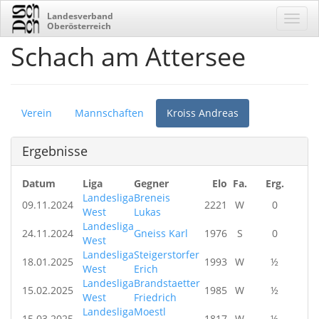
Landesverband
Oberösterreich
Schach am Attersee
Verein
Mannschaften
Kroiss Andreas
Ergebnisse
Datum
Liga
Gegner
Elo
Fa.
Erg.
Landesliga
Breneis
09.11.2024
2221
W
0
West
Lukas
Landesliga
24.11.2024
Gneiss Karl
1976
S
0
West
Landesliga
Steigerstorfer
18.01.2025
1993
W
½
West
Erich
Landesliga
Brandstaetter
15.02.2025
1985
W
½
West
Friedrich
Landesliga
Moestl
15.03.2025
1817
W
½