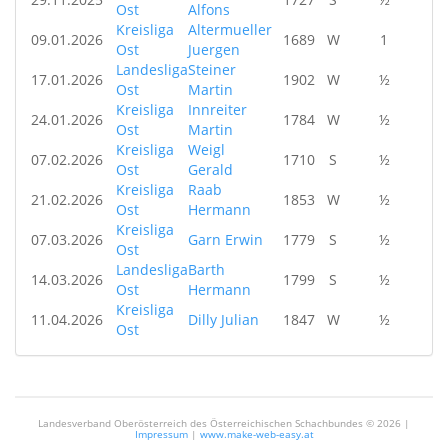
Ost
Alfons
Kreisliga
Altermueller
09.01.2026
1689
W
1
Ost
Juergen
Landesliga
Steiner
17.01.2026
1902
W
½
Ost
Martin
Kreisliga
Innreiter
24.01.2026
1784
W
½
Ost
Martin
Kreisliga
Weigl
07.02.2026
1710
S
½
Ost
Gerald
Kreisliga
Raab
21.02.2026
1853
W
½
Ost
Hermann
Kreisliga
07.03.2026
Garn Erwin
1779
S
½
Ost
Landesliga
Barth
14.03.2026
1799
S
½
Ost
Hermann
Kreisliga
11.04.2026
Dilly Julian
1847
W
½
Ost
Landesverband Oberösterreich des Österreichischen Schachbundes ©
2026 |
Impressum
|
www.make-web-easy.at