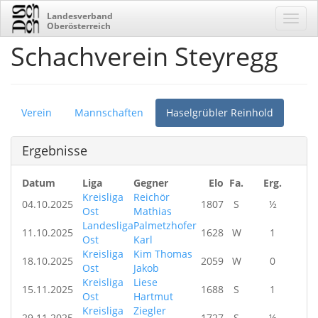
Landesverband
Oberösterreich
Schachverein Steyregg
Verein
Mannschaften
Haselgrübler Reinhold
Ergebnisse
Datum
Liga
Gegner
Elo
Fa.
Erg.
Kreisliga
Reichör
04.10.2025
1807
S
½
Ost
Mathias
Landesliga
Palmetzhofer
11.10.2025
1628
W
1
Ost
Karl
Kreisliga
Kim Thomas
18.10.2025
2059
W
0
Ost
Jakob
Kreisliga
Liese
15.11.2025
1688
S
1
Ost
Hartmut
Kreisliga
Ziegler
29.11.2025
1727
S
½