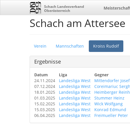
Schach Landesverband
Meisterschaf
Oberösterreich
Schach am Attersee
Verein
Mannschaften
Kroiss Rudolf
Ergebnisse
Datum
Liga
Gegner
24.11.2024
Landesliga West
Mittendorfer Josef
07.12.2024
Landesliga West
Coreimariuc Sergh
18.01.2025
Landesliga West
Heimberger Reinh
01.03.2025
Landesliga West
Stummer Heinz
15.02.2025
Landesliga West
Wick Wolfgang
15.03.2025
Landesliga West
Konrad Edmund
06.04.2025
Landesliga West
Freimueller Peter