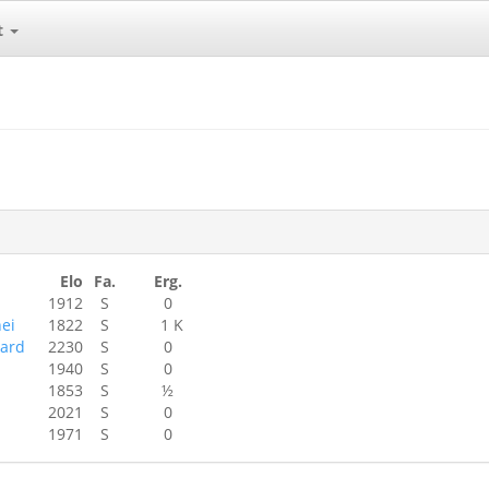
t
Elo
Fa.
Erg.
1912
S
0
ei
1822
S
1 K
ard
2230
S
0
1940
S
0
1853
S
½
2021
S
0
1971
S
0