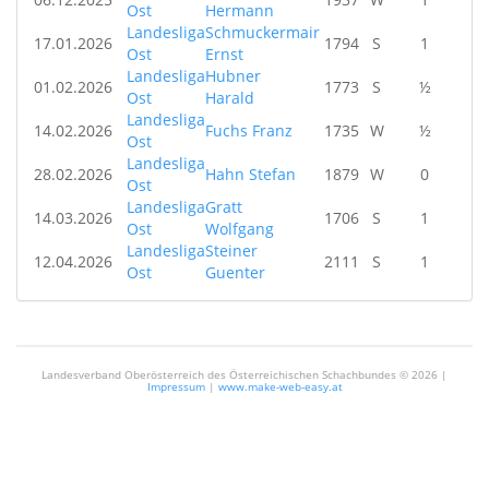
Ost
Hermann
Landesliga
Schmuckermair
17.01.2026
1794
S
1
Ost
Ernst
Landesliga
Hubner
01.02.2026
1773
S
½
Ost
Harald
Landesliga
14.02.2026
Fuchs Franz
1735
W
½
Ost
Landesliga
28.02.2026
Hahn Stefan
1879
W
0
Ost
Landesliga
Gratt
14.03.2026
1706
S
1
Ost
Wolfgang
Landesliga
Steiner
12.04.2026
2111
S
1
Ost
Guenter
Landesverband Oberösterreich des Österreichischen Schachbundes ©
2026 |
Impressum
|
www.make-web-easy.at