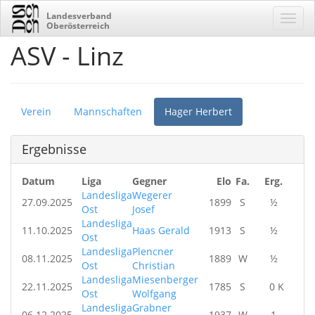
Landesverband
Oberösterreich
ASV - Linz
Verein
Mannschaften
Hager Herbert
Ergebnisse
Datum
Liga
Gegner
Elo
Fa.
Erg.
Landesliga
Wegerer
27.09.2025
1899
S
½
Ost
Josef
Landesliga
11.10.2025
Haas Gerald
1913
S
½
Ost
Landesliga
Plencner
08.11.2025
1889
W
½
Ost
Christian
Landesliga
Miesenberger
22.11.2025
1785
S
0 K
Ost
Wolfgang
Landesliga
Grabner
06.12.2025
1937
W
1