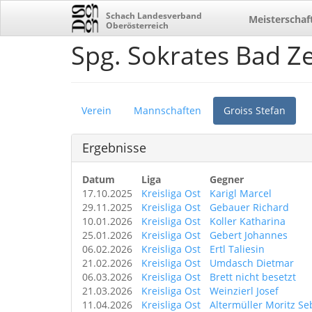
Schach Landesverband
Meisterschaf
Oberösterreich
Spg. Sokrates Bad Ze
Verein
Mannschaften
Groiss Stefan
Ergebnisse
Datum
Liga
Gegner
17.10.2025
Kreisliga Ost
Karigl Marcel
29.11.2025
Kreisliga Ost
Gebauer Richard
10.01.2026
Kreisliga Ost
Koller Katharina
25.01.2026
Kreisliga Ost
Gebert Johannes
06.02.2026
Kreisliga Ost
Ertl Taliesin
21.02.2026
Kreisliga Ost
Umdasch Dietmar
06.03.2026
Kreisliga Ost
Brett nicht besetzt
21.03.2026
Kreisliga Ost
Weinzierl Josef
11.04.2026
Kreisliga Ost
Altermüller Moritz Se