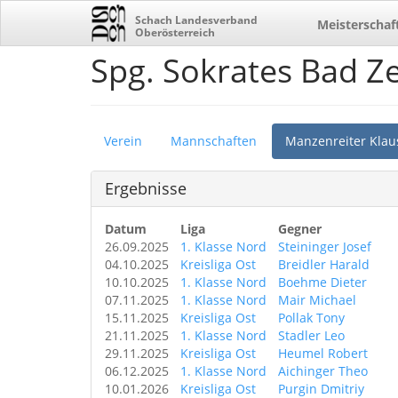
Schach Landesverband
Meisterschaf
Oberösterreich
Spg. Sokrates Bad Ze
Verein
Mannschaften
Manzenreiter Klau
Ergebnisse
Datum
Liga
Gegner
26.09.2025
1. Klasse Nord
Steininger Josef
04.10.2025
Kreisliga Ost
Breidler Harald
10.10.2025
1. Klasse Nord
Boehme Dieter
07.11.2025
1. Klasse Nord
Mair Michael
15.11.2025
Kreisliga Ost
Pollak Tony
21.11.2025
1. Klasse Nord
Stadler Leo
29.11.2025
Kreisliga Ost
Heumel Robert
06.12.2025
1. Klasse Nord
Aichinger Theo
10.01.2026
Kreisliga Ost
Purgin Dmitriy