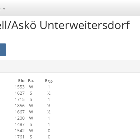
t
ll/Askö Unterweitersdorf
s
Elo
Fa.
Erg.
1553
W
1
1627
S
½
1715
S
1
1856
W
½
1667
W
½
1200
W
1
1487
S
1
1542
W
0
1761
S
0