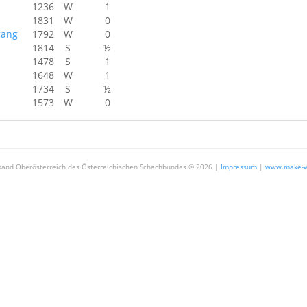
1236
W
1
1831
W
0
gang
1792
W
0
1814
S
½
1478
S
1
1648
W
1
1734
S
½
1573
W
0
and Oberösterreich des Österreichischen Schachbundes ©
2026 |
Impressum
|
www.make-w