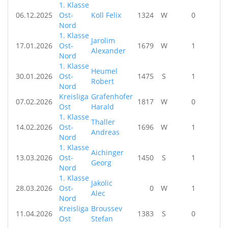
1. Klasse
06.12.2025
Ost-
Koll Felix
1324
W
0
Nord
1. Klasse
Jarolim
17.01.2026
Ost-
1679
W
1
Alexander
Nord
1. Klasse
Heumel
30.01.2026
Ost-
1475
S
1
Robert
Nord
Kreisliga
Grafenhofer
07.02.2026
1817
W
0
Ost
Harald
1. Klasse
Thaller
14.02.2026
Ost-
1696
W
1
Andreas
Nord
1. Klasse
Aichinger
13.03.2026
Ost-
1450
S
1
Georg
Nord
1. Klasse
Jakolic
28.03.2026
Ost-
0
W
1
Alec
Nord
Kreisliga
Broussev
11.04.2026
1383
S
0
Ost
Stefan