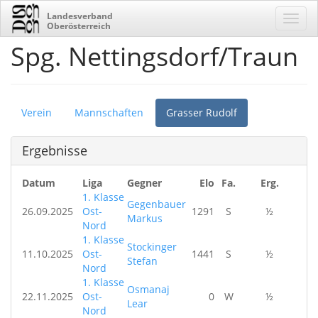
Landesverband
Oberösterreich
Spg. Nettingsdorf/Traun
Verein
Mannschaften
Grasser Rudolf
Ergebnisse
Datum
Liga
Gegner
Elo
Fa.
Erg.
1. Klasse
Gegenbauer
26.09.2025
Ost-
1291
S
½
Markus
Nord
1. Klasse
Stockinger
11.10.2025
Ost-
1441
S
½
Stefan
Nord
1. Klasse
Osmanaj
22.11.2025
Ost-
0
W
½
Lear
Nord