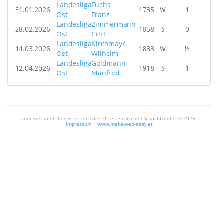
Landesliga
Fuchs
31.01.2026
1735
W
1
Ost
Franz
Landesliga
Zimmermann
28.02.2026
1858
S
0
Ost
Curt
Landesliga
Kirchmayr
14.03.2026
1833
W
½
Ost
Wilhelm
Landesliga
Goldmann
12.04.2026
1918
S
1
Ost
Manfred
Landesverband Oberösterreich des Österreichischen Schachbundes ©
2026 |
Impressum
|
www.make-web-easy.at