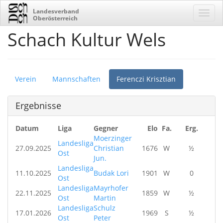
Landesverband
Oberösterreich
Schach Kultur Wels
Verein
Mannschaften
Ferenczi Krisztian
Ergebnisse
Datum
Liga
Gegner
Elo
Fa.
Erg.
Moerzinger
Landesliga
27.09.2025
Christian
1676
W
½
Ost
Jun.
Landesliga
11.10.2025
Budak Lori
1901
W
0
Ost
Landesliga
Mayrhofer
22.11.2025
1859
W
½
Ost
Martin
Landesliga
Schulz
17.01.2026
1969
S
½
Ost
Peter