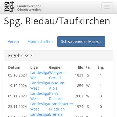
Landesverband
Oberösterreich
Spg. Riedau/Taufkirchen
Verein
Mannschaften
Schwabeneder Markus
Ergebnisse
Datum
Liga
Gegner
Elo
Fa.
Erg.
Landesliga
Woegerer
05.10.2024
1831
S
1
West
Gerald
Landesliga
Haudum
19.10.2024
1859
W
1
West
Alois
Landesliga
Kaiser
09.11.2024
2002
W
0
West
Richard
Landesliga
Brandstaetter
23.11.2024
1974
S
0
West
Friedrich
Landesliga
Breneis
07.12.2024
2221
W
0