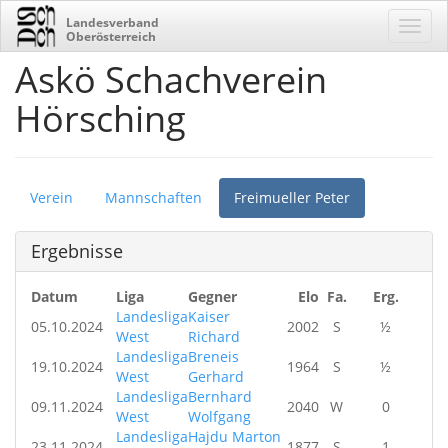
Landesverband
Oberösterreich
Askö Schachverein
Hörsching
Verein
Mannschaften
Freimueller Peter
Ergebnisse
Datum
Liga
Gegner
Elo
Fa.
Erg.
Landesliga
Kaiser
05.10.2024
2002
S
½
West
Richard
Landesliga
Breneis
19.10.2024
1964
S
½
West
Gerhard
Landesliga
Bernhard
09.11.2024
2040
W
0
West
Wolfgang
Landesliga
Hajdu Marton
23.11.2024
1877
S
1