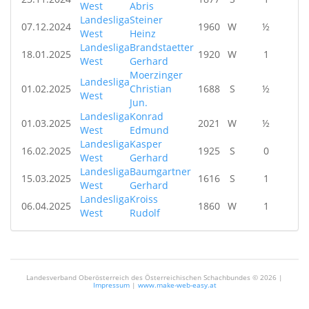
West
Abris
Landesliga
Steiner
07.12.2024
1960
W
½
West
Heinz
Landesliga
Brandstaetter
18.01.2025
1920
W
1
West
Gerhard
Moerzinger
Landesliga
01.02.2025
Christian
1688
S
½
West
Jun.
Landesliga
Konrad
01.03.2025
2021
W
½
West
Edmund
Landesliga
Kasper
16.02.2025
1925
S
0
West
Gerhard
Landesliga
Baumgartner
15.03.2025
1616
S
1
West
Gerhard
Landesliga
Kroiss
06.04.2025
1860
W
1
West
Rudolf
Landesverband Oberösterreich des Österreichischen Schachbundes ©
2026 |
Impressum
|
www.make-web-easy.at