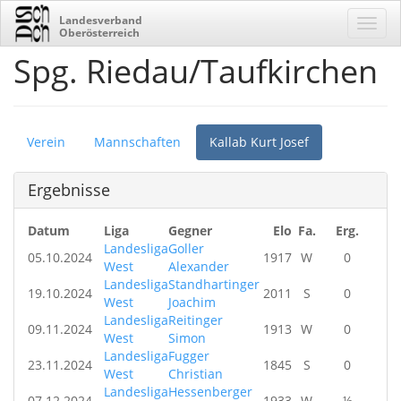
Landesverband
Oberösterreich
Spg. Riedau/Taufkirchen
Verein
Mannschaften
Kallab Kurt Josef
Ergebnisse
Datum
Liga
Gegner
Elo
Fa.
Erg.
Landesliga
Goller
05.10.2024
1917
W
0
West
Alexander
Landesliga
Standhartinger
19.10.2024
2011
S
0
West
Joachim
Landesliga
Reitinger
09.11.2024
1913
W
0
West
Simon
Landesliga
Fugger
23.11.2024
1845
S
0
West
Christian
Landesliga
Hessenberger
07.12.2024
1933
W
½