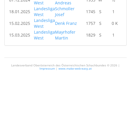
West
Andreas
Landesliga
Schmoller
18.01.2025
1745
S
1
West
Josef
Landesliga
15.02.2025
Denk Franz
1757
S
0 K
West
Landesliga
Mayrhofer
15.03.2025
1829
S
1
West
Martin
Landesverband Oberösterreich des Österreichischen Schachbundes ©
2026 |
Impressum
|
www.make-web-easy.at