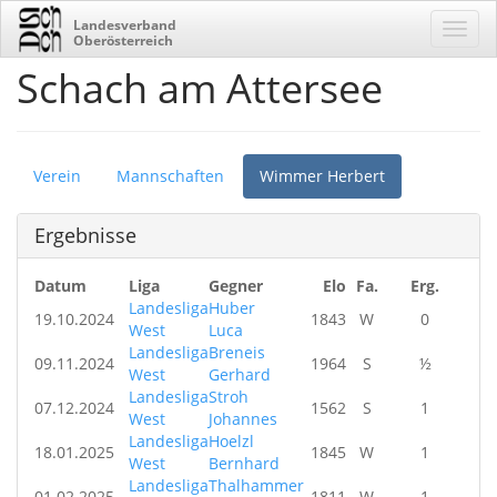
Landesverband
Oberösterreich
Schach am Attersee
Verein
Mannschaften
Wimmer Herbert
Ergebnisse
Datum
Liga
Gegner
Elo
Fa.
Erg.
Landesliga
Huber
19.10.2024
1843
W
0
West
Luca
Landesliga
Breneis
09.11.2024
1964
S
½
West
Gerhard
Landesliga
Stroh
07.12.2024
1562
S
1
West
Johannes
Landesliga
Hoelzl
18.01.2025
1845
W
1
West
Bernhard
Landesliga
Thalhammer
01.02.2025
1811
W
1