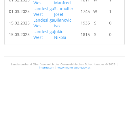
West
Manfred
Landesliga
Schmoller
01.03.2025
1745
W
1
West
Josef
Landesliga
Bilanovic
15.02.2025
1935
S
0
West
Ivo
Landesliga
Jukic
15.03.2025
1815
S
0
West
Nikola
Landesverband Oberösterreich des Österreichischen Schachbundes ©
2026 |
Impressum
|
www.make-web-easy.at