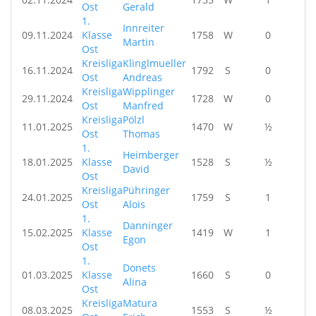
Ost
Gerald
1.
Innreiter
09.11.2024
Klasse
1758
W
0
Martin
Ost
Kreisliga
Klinglmueller
16.11.2024
1792
S
0
Ost
Andreas
Kreisliga
Wipplinger
29.11.2024
1728
W
0
Ost
Manfred
Kreisliga
Pölzl
11.01.2025
1470
W
½
Ost
Thomas
1.
Heimberger
18.01.2025
Klasse
1528
S
½
David
Ost
Kreisliga
Pühringer
24.01.2025
1759
S
1
Ost
Alois
1.
Danninger
15.02.2025
Klasse
1419
W
1
Egon
Ost
1.
Donets
01.03.2025
Klasse
1660
S
0
Alina
Ost
Kreisliga
Matura
08.03.2025
1553
S
½