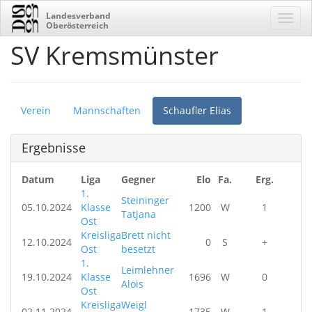
Landesverband
Oberösterreich
SV Kremsmünster
Verein
Mannschaften
Schaufler Elias
Ergebnisse
Datum
Liga
Gegner
Elo
Fa.
Erg.
1.
Steininger
05.10.2024
Klasse
1200
W
1
Tatjana
Ost
Kreisliga
Brett nicht
12.10.2024
0
S
+
Ost
besetzt
1.
Leimlehner
19.10.2024
Klasse
1696
W
0
Alois
Ost
Kreisliga
Weigl
02.11.2024
1735
W
1