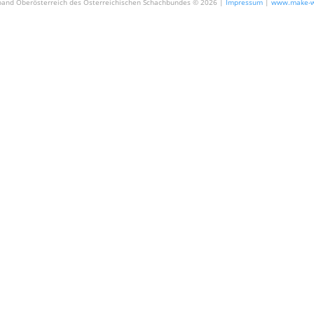
and Oberösterreich des Österreichischen Schachbundes ©
2026 |
Impressum
|
www.make-w