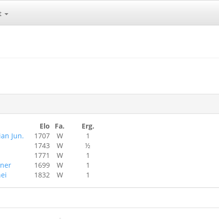
t
Elo
Fa.
Erg.
ian Jun.
1707
W
1
1743
W
½
1771
W
1
rner
1699
W
1
ei
1832
W
1