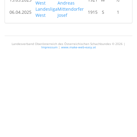
West
Andreas
Landesliga
Mittendorfer
06.04.2025
1915
S
1
West
Josef
Landesverband Oberösterreich des Österreichischen Schachbundes ©
2026 |
Impressum
|
www.make-web-easy.at