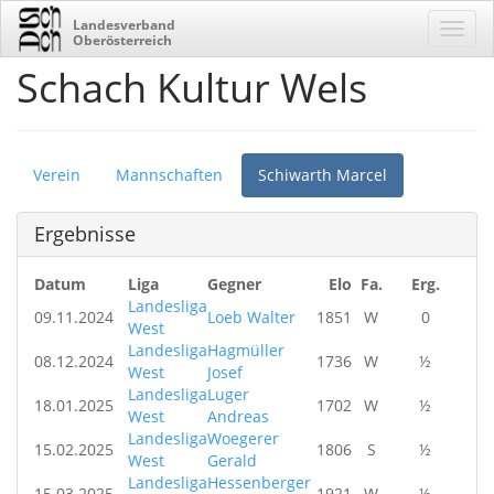
Landesverband
Oberösterreich
Schach Kultur Wels
Verein
Mannschaften
Schiwarth Marcel
Ergebnisse
Datum
Liga
Gegner
Elo
Fa.
Erg.
Landesliga
09.11.2024
Loeb Walter
1851
W
0
West
Landesliga
Hagmüller
08.12.2024
1736
W
½
West
Josef
Landesliga
Luger
18.01.2025
1702
W
½
West
Andreas
Landesliga
Woegerer
15.02.2025
1806
S
½
West
Gerald
Landesliga
Hessenberger
15.03.2025
1921
W
½